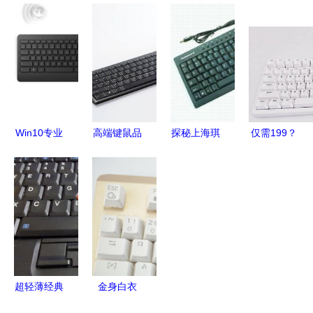
先 100W
并存 虎八
阵KX03 一
线鼠标键盘
LED工矿灯
兔 F75 无
体化解决方
套装 高效
是如何改变
线机械键盘
案的深度解
兼容，办公
工厂照明
深度评析
析
游戏两相宜
的？
Win10专业
高端键鼠品
探秘上海琪
仅需199？
配件键盘鼠
牌的选择之
灵电脑科技
黑爵AK992
标价格曝
道 深圳网
键盘配件的
三模
光，预计10
帝如何成为
品质之选
Gasket热
月上市
行业标杆
插拔机械键
盘深度体验
超轻薄经典
金身白衣
再现 IBM
宜博K751