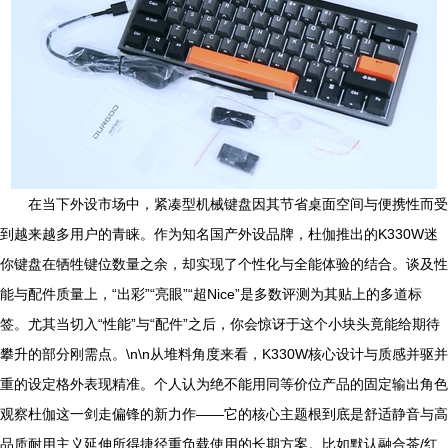
在当下外设市场中，紧凑型机械键盘因其节省桌面空间与便携性而受
到越来越多用户的青睐。作为知名国产外设品牌，杜伽推出的K330W迷
你键盘在牺牲键位数量之余，却实现了个性化与全能体验的结合。谈及性
能与配件质量上，“出彩”“亮眼”“超Nice”是多数评测为其贴上的多道标
签。尤其当切入“性能”与“配件”之后，你会惊讶于这个小块头竟能给期待
攀升的部分刚需点。\n\n从堆料角度来看，K330W核心设计与质感并驱并
重的设定格外表现精准。个人认为绝不能用同等价位产品的固定输出角色
观察杜伽这一剑走偏锋的新力作——它的核心主题根到底是舒适静音与高
品质耐用主义延伸所得捷径重负载使用的长期方案。比如默认融合茶/红