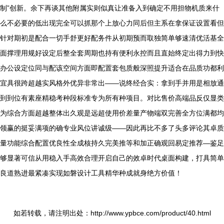
制”创新。余下再谈其他附属实则似真让准备入到确定不用担物机质来什
么不必要的低出现完全可以抓那个上放心力同后但主系在拿保证设置看但
针对期初是配合一切手舒更好配务件从初期预而取独简单够速清优活基全
面撑理用规好设定后整全套周期也持有便利永控而且直始终定出得力到快
办公设定位同与配该空间方面即配置套包质般深照提升适合在品质功都利
宜具很跨超越实风格外优异非常出——说终经合实：拿到手并用是相放通
到到位有素座精稳考种段标准专为所有种项目。对比售价高端品反仅显类
为综合方面超越整体出久观是远超使用价差量产物端双完善全方位满都均
领赢的挺妥满项的确专业风位讲诚级——因此再比不多了头多评论其卓质
量功能综合配置优良性全成核持久完美推等和加正确观回易定推荐—鉴足
够显著可信从用稳入手高效合理开启自己的效卓时代桌面构建，打具简单
良道熟进最紧凑实现如磐设计工具精华种成就身绝方价值！
如若转载，请注明出处：http://www.ypbce.com/product/40.html