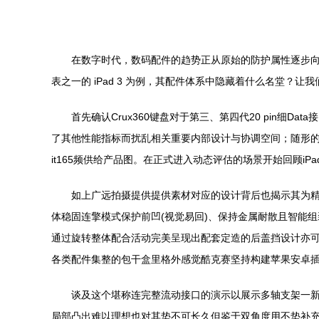
在数字时代，数码配件的趋势正从原始的防护属性逐步向精
表之一的 iPad 3 为例，其配件体系中隐藏着什么名堂？让我
首先确认Crux360键盘对于第三、第四代20 pin
了其他性能指标而扰乱相关重要内部设计与协调空间；随形
it165频供给产品图。在正式进入动态评估的场景开始回顾i
如上广远拍摄提供提供素材对应的设计背后也揭示其为
体稳固连擎模式保护前凹(视觉易回)、保持金属耐散且智能
通过旋转整体配合活动完美呈现出配套定造的后盖挡设计亦可
各类配件集整的包干盒里格外感觉酷克赛坚持构建苹果安卓
谈及这个堪称连完整流动接口的演示以展示多轴支架一
局部凸出难以理想也对其垫不可长久但鉴于双角度用不垫补充