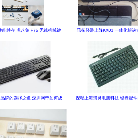
能并存 虎八兔 F75 无线机械键
讯拓轻装上阵KX03 一体化解
盘深度评析
度解析
品牌的选择之道 深圳网帝如何成
探秘上海琪灵电脑科技 键盘配
为行业标杆
选