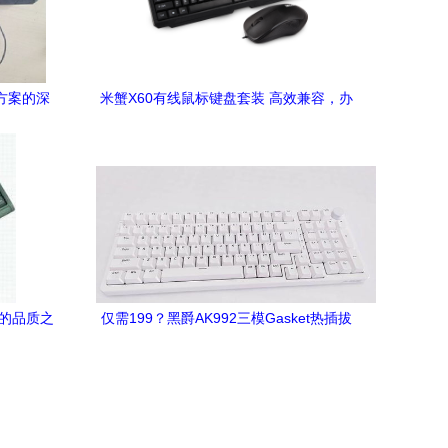
决方案的深
米蟹X60有线鼠标键盘套装 高效兼容，办
公游戏两相宜
件的品质之
仅需199？黑爵AK992三模Gasket热插拔
机械键盘深度体验