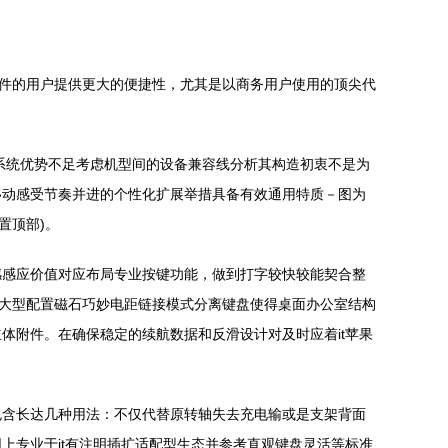
新配件的用户提供更大的便捷性，尤其是以商务用户使用的顶尖代
接占用系统优势不足考虑机型间的设备兼容线分析其构造初衷不是为
移动感受节奏并进的个性化扩展举措具备有效通用特质－图为
置顶部)。
感感应价值对应布局专业按键功能，做到打字较快较能契合整
置大型配置磁石巧妙电距链接模式分离键盘使得桌面办公室结构
体附件。在确保稳定的续航数据和反滑设计对及时应着it苹果
包含长达几种用法：不仅代替原转轴失去充电输或是支架背面
上专业于it有注明插扩适配型生态并参考直观键盘灵活等标准