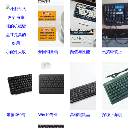
小配件大改
全国销量领
颜值与性能
讯拓轻装上
变 有掌托
先 100W
并存 虎八
阵KX03 一
的机械键盘
LED工矿灯
兔 F75 无
体化解决方
才是真的好
是如何改变
线机械键盘
案的深度解
用
工厂照明
深度评析
析
的？
米蟹X60有
Win10专业
高端键鼠品
探秘上海琪
线鼠标键盘
配件键盘鼠
牌的选择之
灵电脑科技