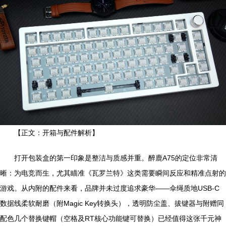
【正文：开箱与配件解析】
打开包装盒的第一印象是整洁与质感并重。醉鹿A75的定位非常清
晰：为电竞而生，尤其瞄准《瓦罗兰特》这类需要瞬间反应和精准点射的
游戏。从内附的配件来看，品牌并未过度追求豪华——伞绳质地USB-C
数据线柔软耐磨（附Magic Key转换头），透明防尘盖、拔键器与附赠同
配色几个替换键帽（空格及RT核心功能键可替换）已经值得这张千元神