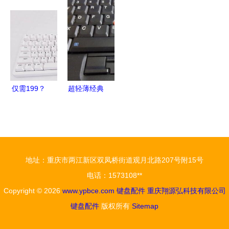
套装 高效
标价格曝
道 深圳网
键盘配件的
兼容，办公
光，预计10
帝如何成为
品质之选
游戏两相宜
月上市
行业标杆
仅需199？
超轻薄经典
黑爵AK992
再现 IBM
三模
X61s 530
Gasket热
元秒杀，无
插拔机械键
图却出真相
地址：重庆市两江新区双凤桥街道观月北路207号附15号
盘深度体验
的信仰之选
电话：1573108**
Copyright © 2026
www.ypbce.com
键盘配件
重庆翔源弘科技有限公司
键盘配件
版权所有
Sitemap