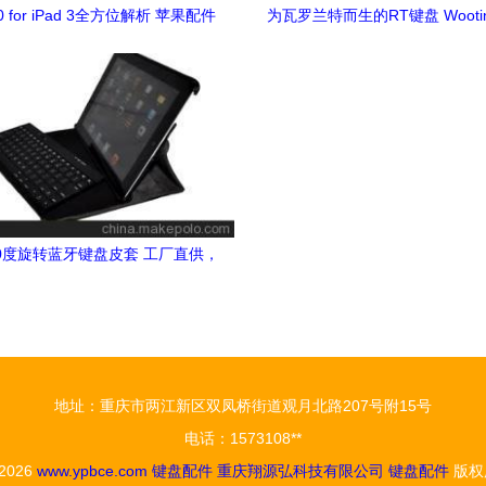
60 for iPad 3全方位解析 苹果配件
为瓦罗兰特而生的RT键盘 Wooti
键盘的新选择
鹿A75开箱体验
 360度旋转蓝牙键盘皮套 工厂直供，
品质与设计的全能之选
地址：重庆市两江新区双凤桥街道观月北路207号附15号
电话：1573108**
 2026
www.ypbce.com
键盘配件
重庆翔源弘科技有限公司
键盘配件
版权