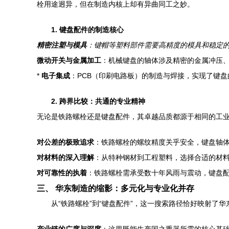
栓用途迥异，但在制造内核上却有异曲同工之妙。
1. 键盘配件的制造核心
精密注塑与模具
：键帽等塑料部件需要高精度的模具和稳定
微动开关与金属加工
：机械键盘的轴体涉及精密的金属冲压
*
电子集成
：PCB（印刷电路板）的制造与焊接，实现了键
2. 跨界比较：共通的专业精神
无论是铁路螺栓还是键盘配件，其卓越品质都源于相同的工
对公差的极致追求
：铁路螺栓的螺纹精度关乎安全，键盘轴
对材料的深入理解
：从特种钢材到工程塑料，选择合适的材
对可靠性的执着
：铁路螺栓需承受数十年风雨与震动，键盘
三、 华东制造的缩影：多元化与专业化并存
从“铁路螺栓”到“键盘配件”，这一搜索路径恰好映射了