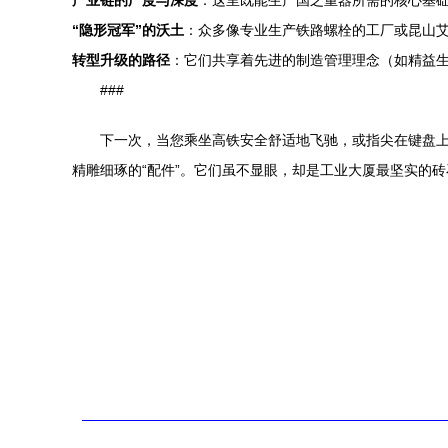
产业链的广度与深度
：这里既能生产国之重器所需的核心基
“隐形冠军”的沃土
：众多像专业生产铁路螺栓的工厂或昆山艾
转型升级的路径
：它们共享着先进的制造管理理念（如精益生产
###
下一次，当您乘坐高铁安全舒适地飞驰，或指尖在键盘上
精雕细琢的“配件”。它们虽不显眼，却是工业大厦最坚实的