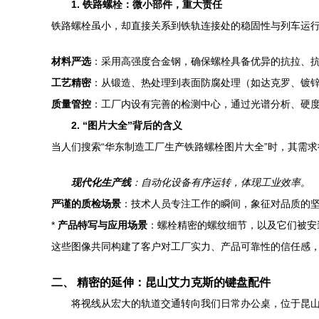
1. 铁路螺栓：微小部件，重大责任
铁路螺栓虽小，却直接关系到铁轨连接处的稳固性与列车运
材料严选
：采用高强度合金钢，确保螺栓具备优异的抗拉、
工艺精密
：从锻造、热处理到表面防腐处理（如达克罗、镀锌
质量管控
：工厂内设有完善的检测中心，通过光谱分析、硬
2. “图片大全”背后的含义
当人们搜索“华东制造工厂生产铁路螺栓图片大全”时，其需
现代化生产线
：自动化设备有序运转，体现工业效率。
严谨的质检场景
：技术人员专注工作的瞬间，象征对品质的
*
产品特写与应用场景
：螺栓精密的螺纹细节，以及它们被安
这些图像共同构建了客户对工厂实力、产品可靠性的信任感
二、 精密的延伸：昆山艾力克斯的键盘配件
将视线从宏大的轨道交通转向我们日常办公桌，位于昆