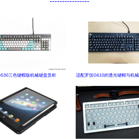
----------------
v530三色键帽版机械键盘赏析
适配罗技G610的透光键帽与机
键配件指南