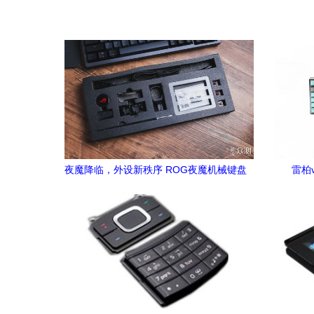
夜魔降临，外设新秩序 ROG夜魔机械键盘
雷柏
深度评测